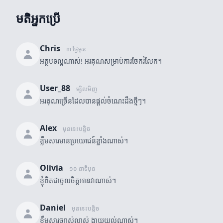
មតិអ្នកប្រើ
Chris
៣ ថ្ងៃមុន
អត្ថបទល្អណាស់! អរគុណសម្រាប់ការចែករំលែក។
User_88
ម្សិលមិញ
អរគុណច្រើនដែលបានផ្តល់ចំណេះដឹងថ្មីៗ។
Alex
មុននេះបន្តិច
ខ្លឹមសារមានប្រយោជន៍ខ្លាំងណាស់។
Olivia
១០ នាទីមុន
ខ្ញុំពិតជាចូលចិត្តអានវាណាស់។
Daniel
មុននេះបន្តិច
ខ្លឹមសារច្បាស់លាស់ ងាយយល់ណាស់។