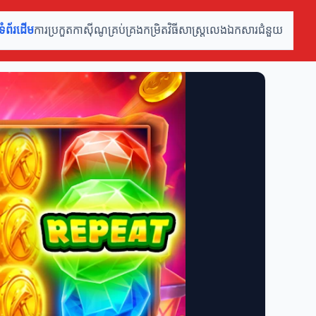
ទំព័រដើម
ការប្រកួតកាស៊ីណូ
គ្រប់គ្រងកម្រិត
វិធីសាស្ត្រលេង
ឯកសារជំនួយ