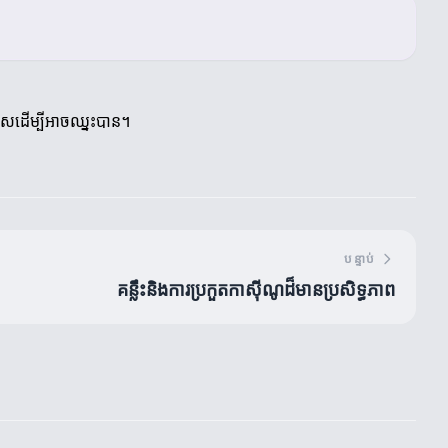
ពិសេសដើម្បីអាចឈ្នះបាន។
បន្ទាប់
គន្លឹះនិងការប្រកួតកាស៊ីណូដ៏មានប្រសិទ្ធភាព