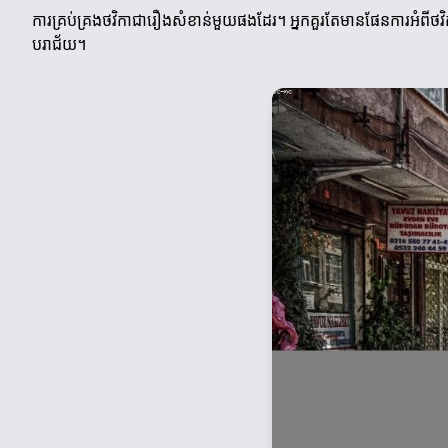
ការគ្រប់គ្រងថវិកាជារឿងសំខាន់មួយផងដែរ។ អ្នកគួរតែមានផែនការអំពីថ
បរាជ័យ។