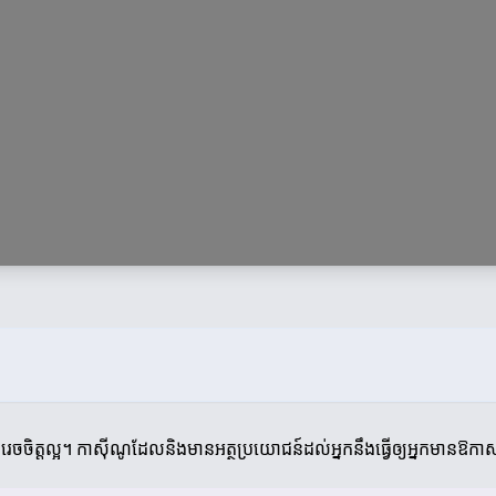
សំរេចចិត្តល្អ។ កាស៊ីណូដែលនិងមានអត្ថប្រយោជន៍ដល់អ្នកនឹងធ្វើឲ្យអ្នកមានឱក