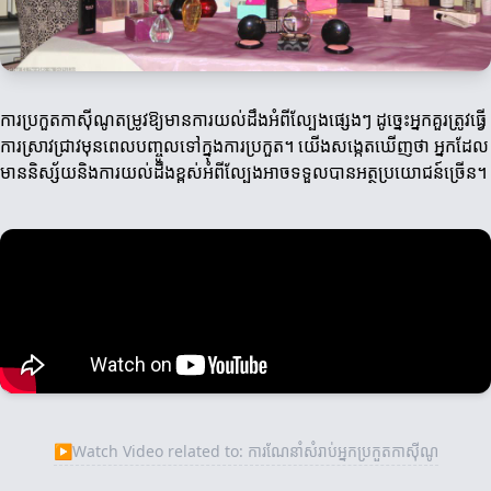
ការប្រកួតកាស៊ីណូតម្រូវឱ្យមានការយល់ដឹងអំពីល្បែងផ្សេងៗ ដូច្នេះអ្នកគួរត្រូវធ្វើ
ការស្រាវជ្រាវមុនពេលបញ្ចូលទៅក្នុងការប្រកួត។ យើងសង្កេតឃើញថា អ្នកដែល
មាននិស្ស័យនិងការយល់ដឹងខ្ពស់អំពីល្បែងអាចទទួលបានអត្ថប្រយោជន៍ច្រើន។
▶
Watch Video related to: ការណែនាំសំរាប់អ្នកប្រកួតកាស៊ីណូ