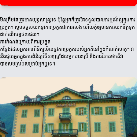
មិនត្រឹមតែត្រូវមានយុទ្ធសាស្រ្តទេ ប៉ុន្តែអ្នកក៏ត្រូវតែទទួលបានអារម្មណ៍ល្អក្នុងការ
ប្រកួត។ សូមទទួលយកនូវការប្រកួតជាការលេង ហើយកុំឲ្យមានការយកចិត្តទុក
ដាក់លើលទ្ធផលផល។
ការកំណត់ក្រោយពីការប្រកួត
កន្លែងដែលអ្នកអាចពិនិត្យមើលនូវការប្រកួតរបស់អ្នកគឺនៅក្នុងកំណត់ហេតុ។ វា
នឹងជួយអ្នកក្នុងការពិនិត្យវិធីសាស្រ្តដែលអ្នកបានប្រើ និងការវិភាគថាតើវា
បានសមស្របសម្រាប់អ្នកឬទេ។