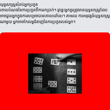
យុទ្ធសាស្រ្តសំរាប់អ្នកប្រកួត
គោលបំណងនៃការប្រកួតគឺការរកប្រាក់។ ដូច្នេះអ្នកគួរត្រូវមានយុទ្ធសាស្រ្តដែល
អាចជួយអ្នកក្នុងការសម្រេចបានគោលដៅនេះ។ តាមរយៈការអនុវត្តន៍យុទ្ធសាស្រ្ត
ណាមួយ អ្នកអាចកែលម្អជំនាញនៃការប្រកួតរបស់អ្នក។