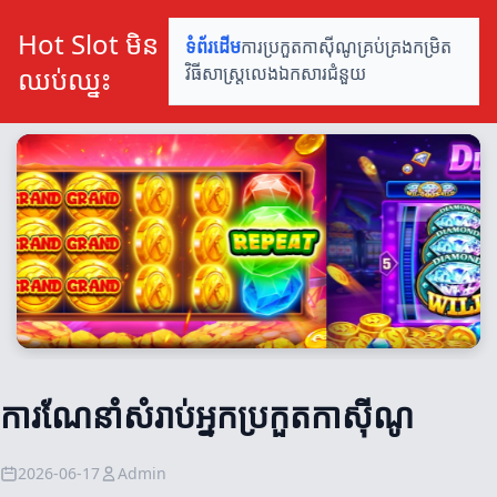
Hot Slot មិន
ទំព័រដើម
ការប្រកួតកាស៊ីណូ
គ្រប់គ្រងកម្រិត
ឈប់ឈ្នះ
វិធីសាស្ត្រលេង
ឯកសារជំនួយ
ការណែនាំសំរាប់អ្នកប្រកួតកាស៊ីណូ
2026-06-17
Admin