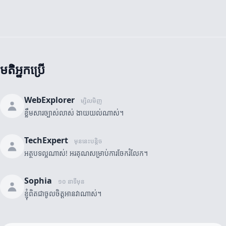
មតិអ្នកប្រើ
WebExplorer
ម្សិលមិញ
ខ្លឹមសារច្បាស់លាស់ ងាយយល់ណាស់។
TechExpert
មុននេះបន្តិច
អត្ថបទល្អណាស់! អរគុណសម្រាប់ការចែករំលែក។
Sophia
១០ នាទីមុន
ខ្ញុំពិតជាចូលចិត្តអានវាណាស់។