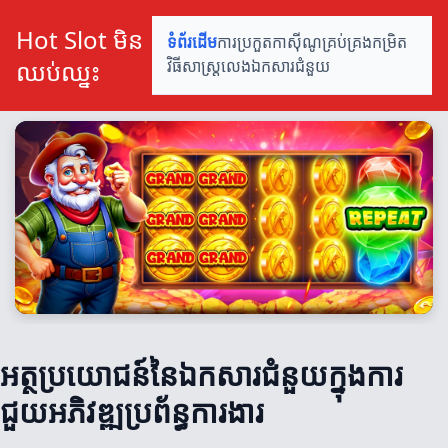
Hot Slot មិន
ទំព័រដើម
ការប្រកួតកាស៊ីណូ
គ្រប់គ្រងកម្រិត
ឈប់ឈ្នះ
វិធីសាស្ត្រលេង
ឯកសារជំនួយ
អត្ថប្រយោជន៍នៃឯកសារជំនួយក្នុងការ
ជួយអភិវឌ្ឍប្រព័ន្ធការងារ