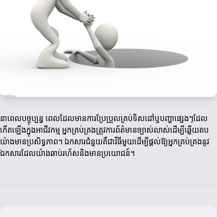
នាពេលបច្ចុប្បន្ន ពេលដែលមានការប្រែប្រួលគ្រប់ទិសដៅឬបញ្ហាផ្សេងៗដែល
កើតឡើងក្នុងអាជីវកម្ម អ្នកគ្រប់គ្រងត្រូវការព័ត៌មានច្បាស់លាស់ដើម្បីឆ្លើយតប
យ៉ាងមានប្រសិទ្ធភាព។ ឯកសារជំនួយគឺជាវិធីមួយដើម្បីផ្តល់ឱ្យអ្នកគ្រប់គ្រងនូវ
ឯកសារដែលយ៉ាងឆាប់រហ័សនិងមានប្រយោជន៍។