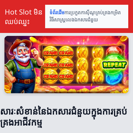
Hot Slot មិន
ទំព័រដើម
ការប្រកួតកាស៊ីណូ
គ្រប់គ្រងកម្រិត
ឈប់ឈ្នះ
វិធីសាស្ត្រលេង
ឯកសារជំនួយ
សារៈសំខាន់នៃឯកសារជំនួយក្នុងការគ្រប់
គ្រងអាជីវកម្ម