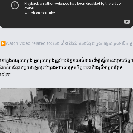
▶
Watch Video related to: សារៈសំខាន់នៃឯកសារជំនួយក្នុងការគ្រប់គ្រងអាជីវកម្ម
នៅក្នុងការគ្រប់គ្រង អ្នកគ្រប់គ្រងត្រូវការទិន្នន័យសំខាន់ដើម្បីធ្វើការសម្រេចចិត្ត។
ឯកសារជំនួយជួយឲ្យអ្នកគ្រប់គ្រងអាចសម្រេចចិត្តបានយ៉ាងត្រឹមត្រូវបន្ថែម
ទៀត។