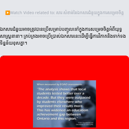
▶
Watch Video related to: សារៈសំខាន់នៃឯកសារជំនួយក្នុងការសម្រេចចិត្ត
ឯកសារជំនួយអាចត្រូវបានប្រើសម្រាប់បញ្ចូលទៅក្នុងការសម្រេចចិត្តអំពីយុទ្ធ
សាស្ត្រនានា។ គ្រប់គ្រងអាចប្រើប្រាស់ឯកសារនេះដើម្បីធ្វើការវិភាគនិងទាក់ទង
ទិន្នន័យខុសគ្នា។