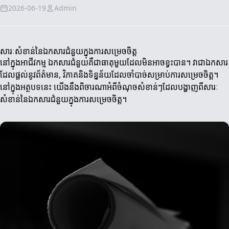
2026-06-19
Admin
សារៈសំខាន់នៃឯកសារជំនួយក្នុងការសម្រេចចិត្ត
នៅក្នុងអាជីវកម្ម ឯកសារជំនួយគឺជាធាតុមួយដែលមិនអាចខ្វះបាន។ វាជាឯកសារ
ដែលផ្តល់នូវព័ត៌មាន, វិភាគនិងទិន្នន័យដែលចាំបាច់សម្រាប់ការសម្រេចចិត្ត។
នៅក្នុងអត្ថបទនេះ យើងនឹងពិចារណាអំពីចំណុចសំខាន់ៗដែលបង្ហាញពីសារៈ
សំខាន់នៃឯកសារជំនួយក្នុងការសម្រេចចិត្ត។