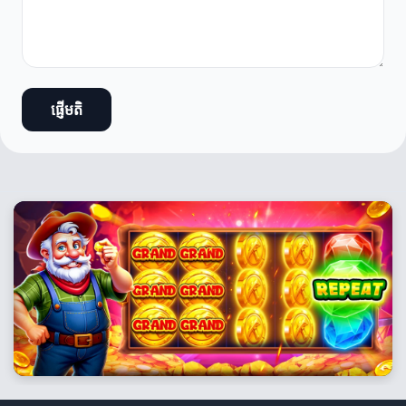
ផ្ញើមតិ