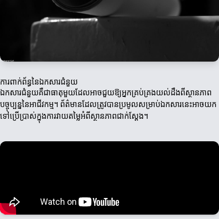
ការពាក់ព័ន្ធនៃឯកសារជំនួយ
ឯកសារជំនួយគឺជាធាតុមួយដែលអាចជួយឱ្យអ្នកគ្រប់គ្រងយល់ដឹងពីស្ថានភាព
បច្ចុប្បន្ននៃអាជីវកម្ម។ ព័ត៌មានដែលត្រូវបានប្រមូលសម្រាប់ឯកសារនេះអាចយក
ទៅប្រើប្រាស់ក្នុងការវាយតម្លៃអំពីស្ថានភាពជាក់ស្តែង។